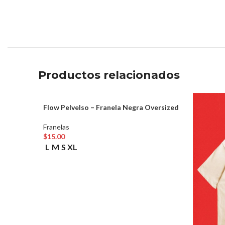
Productos relacionados
Flow Pelvelso – Franela Negra Oversized
Franelas
$
15.00
Seleccionar Opciones
L
M
S
XL