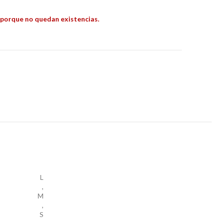
 porque no quedan existencias.
L
,
M
,
S