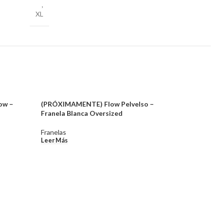
,
XL
ow –
(PRÓXIMAMENTE) Flow Pelvelso –
(PRÓXIMA
Franela Blanca Oversized
Franela G
Franelas
Franelas
Leer Más
Leer Más