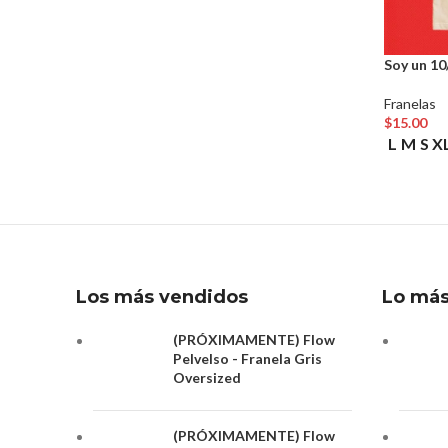
Soy un 10
Franelas
$
15.00
Seleccion
L
M
S
X
Los más vendidos
Lo más
(PRÓXIMAMENTE) Flow
Pelvelso - Franela Gris
Oversized
(PRÓXIMAMENTE) Flow